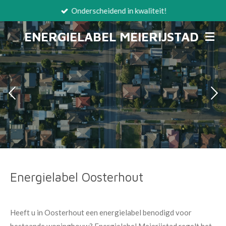
Onderscheidend in kwaliteit!
Ga
direct
ENERGIELABEL MEIERIJSTAD
naar
de
hoofdinhoud
Energielabel Oosterhout
Heeft u in Oosterhout een energielabel benodigd voor