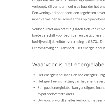
U bent dus verplicht om een energielabel te k
verkoopt. Bij verhuur moet u de huurder het en
Een woningverkoper heeft een zogeheten adverte
moet vermelden bij advertenties op bijvoorbeel
Voldoet u niet aan het tijdig laten zien van een
boete verschilt voor bedrijven en particulieren. 
bedrijven bij dezelfde overtreding is € 870,-. 
Leefomgeving en Transport.
Het energielabel i
Waarvoor is het energielabe
Het energielabel laat zien hoe energiezuinig 
Het geeft een schatting van het energieverbr
Een goed energielabel kan gunstigere finan
hypotheekverstrekkers.
Uw woning wordt sneller verkocht met een 