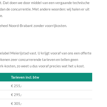
it. Dat doen we door middel van een vergaande technische
 dan de concurrentie. Met andere woorden: wij halen er uit
de.
 geheel Noord-Brabant zonder voorrijkosten.
elabel Meierijstad vast. U krijgt vooraf van ons een offerte
rekenen zeer concurrerende tarieven en tellen geen
k-kosten, zo weet u dus vooraf precies wat het u kost.
Tarieven incl. btw
€ 255,-
€ 295,-
€ 305,-