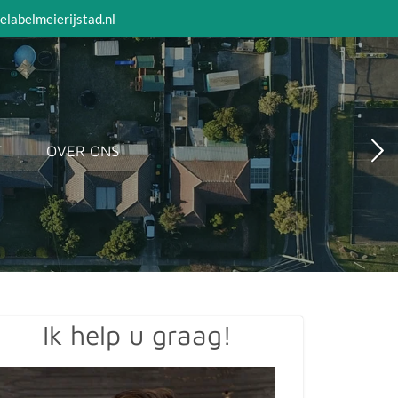
elabelmeierijstad.nl
T
OVER ONS
Ik help u graag!