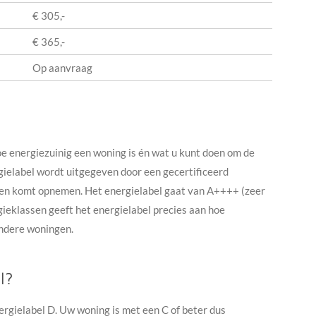
€ 305,-
€ 365,-
Op aanvraag
oe energiezuinig een woning is én wat u kunt doen om de
ielabel wordt uitgegeven door een gecertificeerd
ken komt opnemen. Het energielabel gaat van A++++ (zeer
rgieklassen geeft het energielabel precies aan hoe
 andere woningen.
l?
ergielabel D. Uw woning is met een C of beter dus