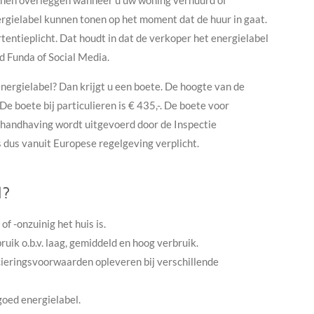
unnen overleggen wanneer u uw woning verhuurd of
ergielabel kunnen tonen op het moment dat de huur in gaat.
ntieplicht. Dat houdt in dat de verkoper het energielabel
d Funda of Social Media.
 energielabel? Dan krijgt u een boete. De hoogte van de
De boete bij particulieren is € 435,-. De boete voor
De handhaving wordt uitgevoerd door de Inspectie
s dus vanuit Europese regelgeving verplicht.
l?
of -onzuinig het huis is.
uik o.b.v. laag, gemiddeld en hoog verbruik.
cieringsvoorwaarden opleveren bij verschillende
goed energielabel.