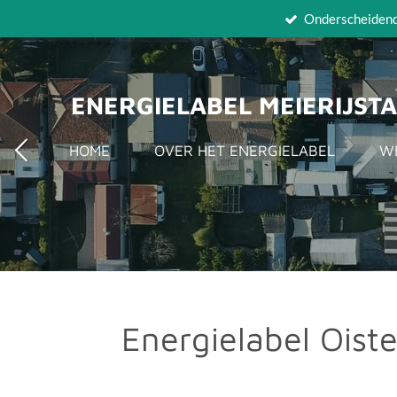
Onderscheidend 
Ga
direct
naar
de
ENERGIELABEL MEIERIJST
hoofdinhoud
HOME
OVER HET ENERGIELABEL
W
Energielabel Oiste