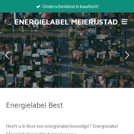
Onderscheidend in kwaliteit!
Ga
direct
ENERGIELABEL MEIERIJSTAD
naar
de
hoofdinhoud
Energielabel Best
Heeft u in Best een energielabel benodigd ? Energielabel