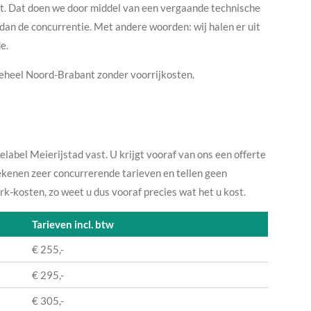
it. Dat doen we door middel van een vergaande technische
 dan de concurrentie. Met andere woorden: wij halen er uit
de.
 geheel Noord-Brabant zonder voorrijkosten.
elabel Meierijstad vast. U krijgt vooraf van ons een offerte
rekenen zeer concurrerende tarieven en tellen geen
k-kosten, zo weet u dus vooraf precies wat het u kost.
Tarieven incl. btw
€ 255,-
€ 295,-
€ 305,-