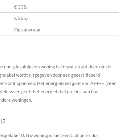
€ 305,-
€ 365,-
Op aanvraag
oe energiezuinig een woning is én wat u kunt doen om de
ielabel wordt uitgegeven door een gecertificeerd
ken komt opnemen. Het energielabel gaat van A++++ (zeer
rgieklassen geeft het energielabel precies aan hoe
 andere woningen.
l?
ergielabel D. Uw woning is met een C of beter dus