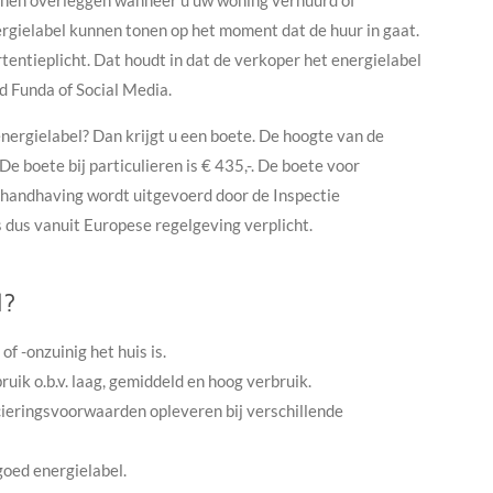
unnen overleggen wanneer u uw woning verhuurd of
ergielabel kunnen tonen op het moment dat de huur in gaat.
ntieplicht. Dat houdt in dat de verkoper het energielabel
d Funda of Social Media.
 energielabel? Dan krijgt u een boete. De hoogte van de
De boete bij particulieren is € 435,-. De boete voor
De handhaving wordt uitgevoerd door de Inspectie
s dus vanuit Europese regelgeving verplicht.
l?
of -onzuinig het huis is.
uik o.b.v. laag, gemiddeld en hoog verbruik.
cieringsvoorwaarden opleveren bij verschillende
goed energielabel.