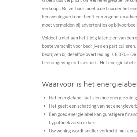
U bent dus verplicht om een energielabel te k
verkoopt. Bij verhuur moet u de huurder het en
Een woningverkoper heeft een zogeheten adverte
moet vermelden bij advertenties op bijvoorbeel
Voldoet u niet aan het tijdig laten zien van een
boete verschilt voor bedrijven en particulieren. 
bedrijven bij dezelfde overtreding is € 870,-. 
Leefomgeving en Transport.
Het energielabel i
Waarvoor is het energielabe
Het energielabel laat zien hoe energiezuinig 
Het geeft een schatting van het energieverbr
Een goed energielabel kan gunstigere finan
hypotheekverstrekkers.
Uw woning wordt sneller verkocht met een 